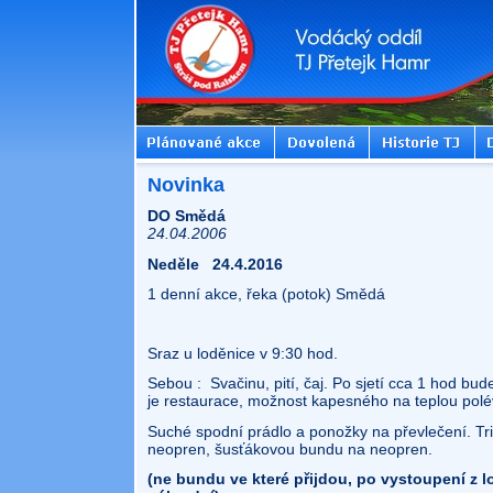
Novinka
DO Smědá
24.04.2006
Neděle
24.4.2016
1 denní akce, řeka (potok) Smědá
Sraz u loděnice v 9:30 hod.
Sebou :
Svačinu, pití, čaj. Po sjetí cca 1 hod b
je restaurace, možnost kapesného na teplou pol
Suché spodní prádlo a ponožky na převlečení. T
neopren, šusťákovou bundu na neopren.
(ne bundu ve které přijdou, po vystoupení z l