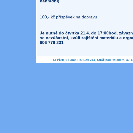
náhradní)
100,- kč příspěvek na dopravu
Je nutné do čtvrtka 21.4. do 17:00hod. závaz
se nezúčastní, kvůli zajištění materiálu a organ
606 776 231
TJ Přetejk Hamr, P.O.Box 244, Stráž pod Ralskem, 47 1