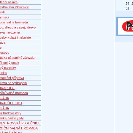
teční oslava
24
vestrovská Ploučnice
31
estr
ymáci
oční valná hromada
vo, dřevo a zasejc dřevo
ava narozenin
ozky kulaté i nekulaté
ava
e
osovo
ůzka účastníků zájezdu
řinecký potok
atý narozky
 klidu
dsezóní příprava
prava na Vydrapolo
DRAPOLO
oční valná hromada
IGÁDA
DRAPÓLO 2011
IGÁDA
lá Karlovy Vary
ávka. Volné jízdy
LVESTROVSKÁ PLOUČNICE
ROČNÍ VALNÁ HROMADA