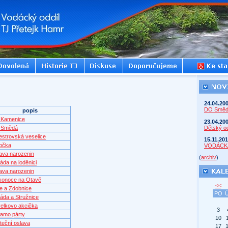
24.04.20
DO Smě
popis
Kamenice
23.04.20
Dětský od
 Smědá
vestrovská veselice
15.11.20
očka
VODÁCK
ava narozenin
(
archiv
)
gáda na loděnici
ava narozenin
ikonoce na Otavě
<<
e a Zdobnice
PO
gáda a Stružnice
elkovo akcička
3
amo párty
10
teční oslava
17