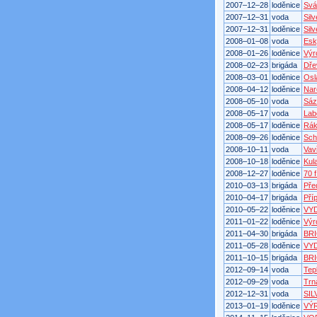
2007–12–28
loděnice
Svá
2007–12–31
voda
Sil
2007–12–31
loděnice
Silv
2008–01–08
voda
Esk
2008–01–26
loděnice
Výr
2008–02–23
brigáda
Dře
2008–03–01
loděnice
Osl
2008–04–12
loděnice
Nar
2008–05–10
voda
Sáz
2008–05–17
voda
Lab
2008–05–17
loděnice
Rák
2008–09–26
loděnice
Sch
2008–10–11
voda
Vav
2008–10–18
loděnice
Kul
2008–12–27
loděnice
70 f
2010–03–13
brigáda
Pře
2010–04–17
brigáda
Pří
2010–05–22
loděnice
VY
2011–01–22
loděnice
Výr
2011–04–30
brigáda
BR
2011–05–28
loděnice
VY
2011–10–15
brigáda
BR
2012–09–14
voda
Tep
2012–09–29
voda
Trn
2012–12–31
voda
SI
2013–01–19
loděnice
VÝ