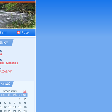
06
dá
06
díl - Kamenice
14
Á ZÁBAVA
srpen 2026
>>
ÚT
ST
ČT
PÁ
SO
NE
1
2
4
5
6
7
8
9
11
12
13
14
15
16
18
19
20
21
22
23