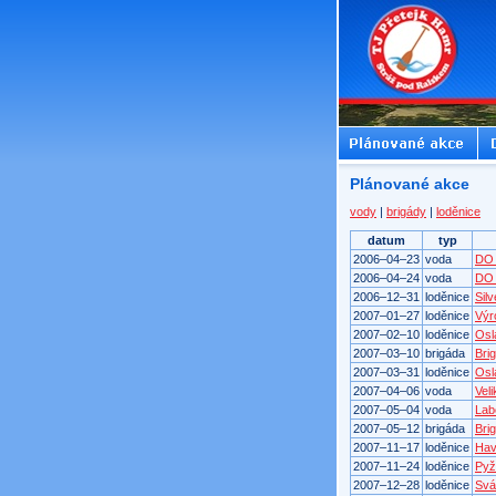
Plánované akce
vody
|
brigády
|
loděnice
datum
typ
2006–04–23
voda
DO 
2006–04–24
voda
DO
2006–12–31
loděnice
Sil
2007–01–27
loděnice
Výr
2007–02–10
loděnice
Osl
2007–03–10
brigáda
Bri
2007–03–31
loděnice
Osl
2007–04–06
voda
Vel
2007–05–04
voda
Lab
2007–05–12
brigáda
Bri
2007–11–17
loděnice
Hav
2007–11–24
loděnice
Pyž
2007–12–28
loděnice
Svá