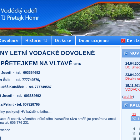
ÍNY LETNÍ VODÁCKÉ DOVOLENÉ
 PŘETEJKEM NA VLTAVĚ
24.04.20
2016
DO Smě
 Josefi
-
tel.
603384692
23.04.20
Dětský od
t Šulc
-
tel. 777749570,
15.11.20
Lukáš Kubáček
-
tel. 777749587
VODÁCK
 Josefi -
tel.
603384692
(
archiv
)
a Pelant - tel. 607928795
míny poskytují HV každého běhu....
<<
ace, či cokoliv věcného, důležitého i veselého rázu směřujte prosím na email
PO
a tel. 606 776 231
4
ředseda
11
L
18