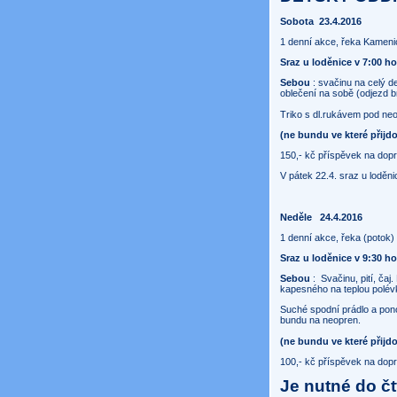
Sobota
23.4.2016
1 denní akce, řeka Kameni
Sraz u loděnice v 7:00 h
Sebou
: svačinu na celý d
oblečení na sobě (odjezd 
Triko s dl.rukávem pod ne
(ne bundu ve které přijd
150,- kč příspěvek na dopr
V pátek 22.4. sraz u loděni
Neděle
24.4.2016
1 denní akce, řeka (potok
Sraz u loděnice v 9:30 ho
Sebou
:
Svačinu, pití, ča
kapesného na teplou polév
Suché spodní prádlo a pon
bundu na neopren.
(ne bundu ve které přijd
100,- kč příspěvek na dop
Je nutné do čt