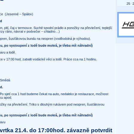
25
ce
(Jesenné – Spálov)
od
en, pití, čaj v termosce. Suché spodní prádlo a ponožky na převlečení, teplejší
brzy ráno, návrat v podvečer – chladno…)
opren, šusťákovou bundu na neopren (voděodolná je výhodou).
ou, po vystoupení z lodě bude mokrá, je třeba mít náhradní)
avu a lodě.
ce v 17:00 hod, zabalit vodácké věci a lodě. Práce cca na 1 hodinu.
) Smědá
d.
j. Po sjetí cca 1 hod budeme čekat na auto, nedaleko je restaurace, možnost
ku apod.
ožky na převlečení. Triko s dlouhým rukávem pod neopren, šusťákovou
ou, po vystoupení z lodě bude mokrá, je třeba mít náhradní)
ravu
vrtka 21.4. do 17:00hod. závazně potvrdit