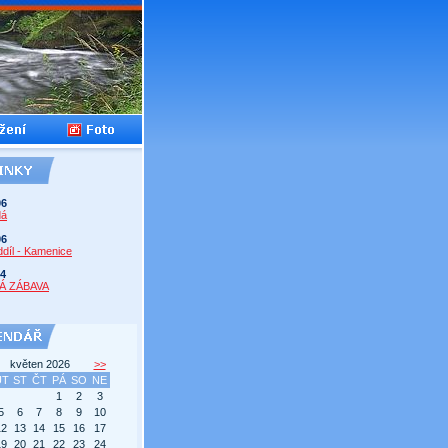
06
dá
06
díl - Kamenice
14
Á ZÁBAVA
květen 2026
>>
ÚT
ST
ČT
PÁ
SO
NE
1
2
3
5
6
7
8
9
10
12
13
14
15
16
17
19
20
21
22
23
24