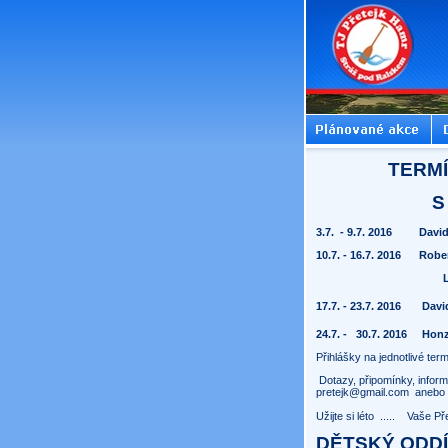
TERM
S
3.7.
- 9.7. 2016
David
10.7. - 16.7. 2016
Rober
17.7. - 23.7. 2016
David
24.7. -
30.7. 2016
Honz
Přihlášky na jednotlivé ter
Dotazy, připomínky, inform
pretejk@gmail.com anebo n
Užijte si léto ..... Vaše P
DĚTSKÝ ODDÍ